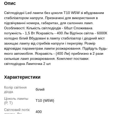
Опис
Світлодіодні Led лампи без цоколя T10 W5W зі вбудованим
стабілізатором напруги. Призначені для використання в
підсвічуванні номера, габаритах, для салонних ламп.
Особливості: Кількість світлодіодів - 68шт Споживана
потужність - 1,5 Вт Яскравість - 400 Лм Відтінок світла - 6000К
холодно білий Вбудовані в лампу стабілізатор і діодний міст
захищає лампу від стрибків напруги і перегріву. Розмір
відповідає параметрам лампи розжарювання. Підійдуть будь-
якого автомобіля. Яскравість - (400 Лм) приблизно в 2 рази
сильніше ламп розжарювання. Комплект поставки:
світлодіодна Лампочка 2 шт.
Характеристики
Колір світіння
білий
діода
Цоколь лампы
T10 (W5W)
(P, T)
Світловий потік
400
лампи, Лм