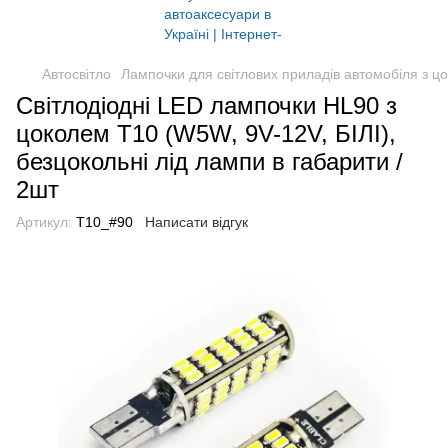
Автосвітло
Лампочки для світлових приладів автомобіля з ц
Світлодіодні LED лампочки HL90 з
цоколем T10 (W5W, 9V-12V, БІЛІ),
безцокольні лід лампи в габарити /
2шт
Артикул:
T10_#90
Написати відгук