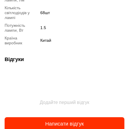
Кількість
світлодіодів у
68шт
лампі
Потужність
1.5
лампи, Вт
Країна
Китай
виробник
Відгуки
Додайте перший відгук
Написати відгук