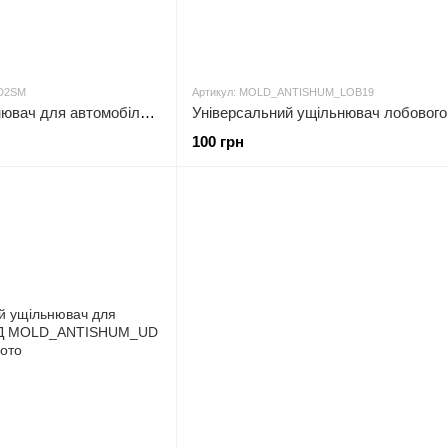
D2SM
Артикул: MOLD_ANTISHUM_LOB19
Універсальний ущільнювач для автомобільної двері D2 - type SMALL ( D - подібна прокладка двері автомобіля
100 грн