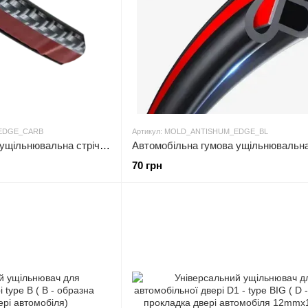
_EDGE_CARB
Артикул: MOLD_ANTISHUM_EDGE_BL
Автомобільна гумова ущільнювальна стрічка антишум із захистом крайки дверей JB — type (КАРБОНОВА крайка)
70 грн