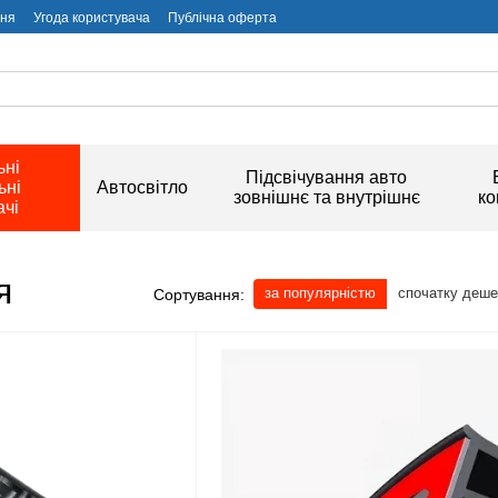
ння
Угода користувача
Публічна оферта
ьні
Підсвічування авто
ьні
Автосвітло
зовнішнє та внутрішнє
ко
чі
я
за популярністю
спочатку деш
Сортування: