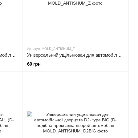
Артикул: MOLD_ANTISHUM_Z
Універсальний ущільнювач для автомобільної двері D1 - type BIG ( D - подібна прокладка двері автомобіля 12mmx15mm)
Універсальний ущільнювач для автомобільної двері Z type ( Z - образна прокладка двері автомобіля 21мм х 3мм)
60 грн