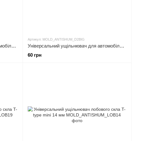
Артикул: MOLD_ANTISHUM_D2BIG
Універсальний ущільнювач для автомобільної дверцята D1- type SMALL (D-подібна прокладка дверей автомобіля
Універсальний ущільнювач для автомобільної дверцята D2- type BIG (D-подібна прокладка дверей автомобіля
60 грн