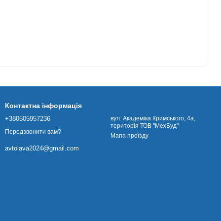
Контактна інформація
+380505957236
вул. Академіка Кримського, 4а,
територія ТОВ "МехБуд"
Передзвонити вам?
Мапа проїзду
avtolava2024@gmail.com