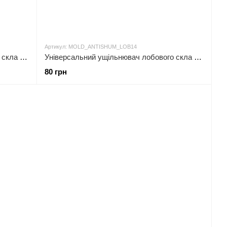
Артикул: MOLD_ANTISHUM_LOB14
Універсальний ущільнювач лобового скла T-type mini 19 мм
Універсальний ущільнювач лобового скла T-type mini 14 мм
80 грн