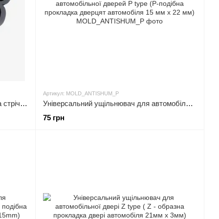
Артикул: MOLD_ANTISHUM_P
Автомобільна гумова ущільнювальна стрічка антишум із захистом крайки дверей JB — type (Чорна крайка)
Універсальний ущільнювач для автомобільної дверей P type (P-подібна прокладка дверцят автомобіля 15 мм х 22 мм)
75 грн