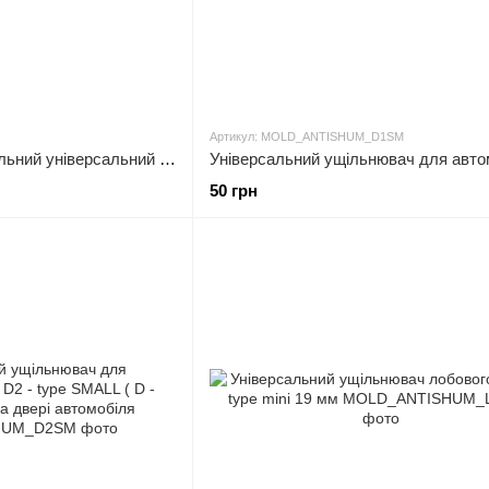
Артикул: MOLD_ANTISHUM_D1SM
Ущільнювач автомобільний універсальний для приладової панелі T type (1.6 метри к-кт, у щілину між торпедою та
50 грн