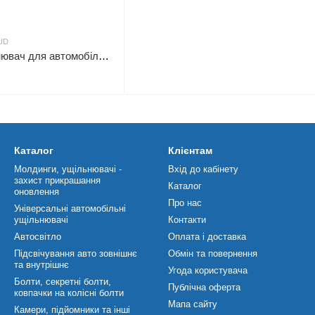
UD
Універсальний ущільнювач для автомобільної двері УД
Каталог
Клієнтам
Молдинги, ущільнювачі -
Вхід до кабінету
захист прикрашання
Каталог
оновлення
Про нас
Універсальні автомобільні
ущільнювачі
Контакти
Автосвітло
Оплата і доставка
Підсвічування авто зовнішнє
Обмін та повернення
та внутрішнє
Угода користувача
Болти, секретні болти,
Публічна оферта
ковпачки на колісні болти
Мапа сайту
Камери, підйомники та інші