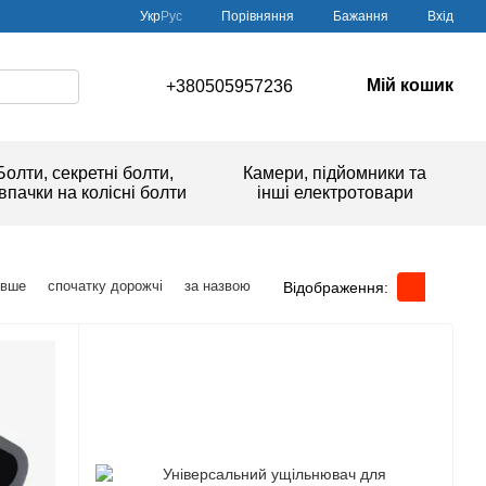
Порівняння
Укр
Рус
Бажання
Вхід
Мій кошик
+380505957236
Болти, секретні болти,
Камери, підйомники та
впачки на колісні болти
інші електротовари
евше
спочатку дорожчі
за назвою
Відображення: