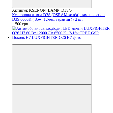
Артикул: KSENON_LAMP_D3S/6
Ксенонова лампа D3S (OSRAM колба), лампа ксенон
D3S 6000K ( 35w, 12мес. гарантія ) / 2 шт
1 500 грн
Хіт