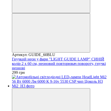
Артикул: GUIDE_60BLU
Гнучкий неон у фари "LIGHT GUIDE LAMP" СИНІЙ
колір 2 х 60 см, неоновий повторювач повороту, гнучкі
неонові
299 грн