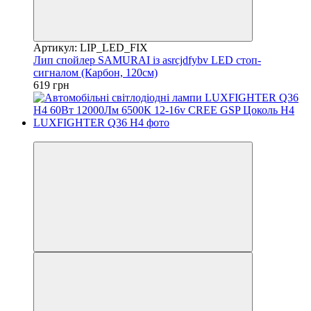
Артикул: LIP_LED_FIX
Лип спойлер SAMURAI із asrcjdfybv LED стоп-
сигналом (Карбон, 120см)
619 грн
Новинка