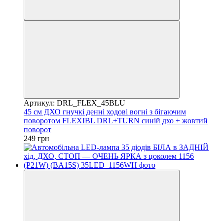
Артикул: DRL_FLEX_45BLU
45 см ДХО гнучкі денні ходові вогні з бігаючим
поворотом FLEXIBL DRL+TURN синій дхо + жовтий
поворот
249 грн