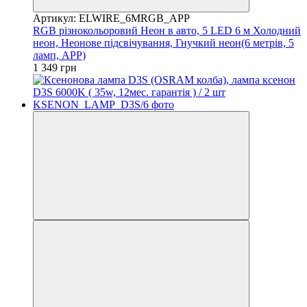
Артикул: ELWIRE_6MRGB_APP
RGB різнокольоровий Неон в авто, 5 LED 6 м Холодний
неон, Неонове підсвічування, Гнучкий неон(6 метрів, 5
ламп, APP)
1 349 грн