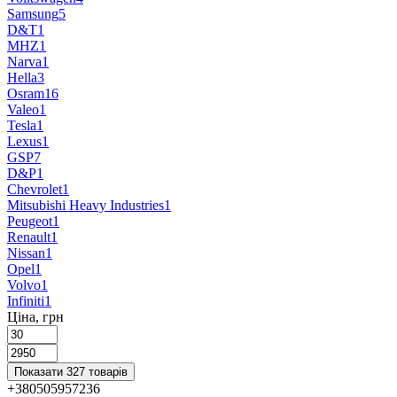
Samsung
5
D&T
1
MHZ
1
Narva
1
Hella
3
Osram
16
Valeo
1
Tesla
1
Lexus
1
GSP
7
D&P
1
Chevrolet
1
Mitsubishi Heavy Industries
1
Peugeot
1
Renault
1
Nissan
1
Opel
1
Volvo
1
Infiniti
1
Ціна, грн
Показати 327 товарів
+380505957236