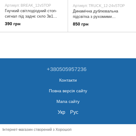
Артикул: BREAK_12vSTOP
Артикул: TRUCK_12-24vSTOP
Гнучкий світлодіодний стоп-
Динамічна дублювальна
сигнал під заднє скло 3в1
підсвітка з рухомими
BREAK LIGHT з режимом
повертниками, стоп сигнал,
390 грн
850 грн
поворотів, що бігають
612 LED, 150 см
+380505957236
Контакти
Повна версія сайту
Мапа сайту
Укр
Рус
Інтернет-магазин створений з Хорошоп