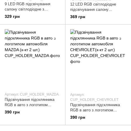
9 LED RGB підсвічування
12 LED RGB світлодіодне
салону світлодіодне з
підсвічування салону
мікрофоном (реагує на звук) 16
мікрофоном (реагує на звук) 16
329 грн
369 грн
режимів, через додаток, USB
режимів, через додаток
Артикул: CUP_HOLDER_MAZDA
Артикул:
Підсвічування підсклянника
CUP_HOLDER_CHEVROLET
RGB в авто з логотипом
Підсвічування підсклянника
автомобіля MAZDA (к-кт 2 шт.)
RGB в авто з логотипом
390 грн
автомобіля CHEVROLET(к-кт 2
390 грн
шт.)