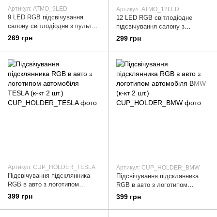
Артикул: ATMO_9LED
Артикул: ATMO_12LED
9 LED RGB підсвічування
12 LED RGB світлодіодне
салону світлодіодне з пультом
підсвічування салону з
та мікрофоном (реагує на звук)
пультом і мікрофоном (реагує
269 грн
299 грн
16 режимів
на звук) 16 режимів
Артикул: CUP_HOLDER_TESLA
Артикул: CUP_HOLDER_BMW
Підсвічування підсклянника
Підсвічування підсклянника
RGB в авто з логотипом
RGB в авто з логотипом
автомобіля TESLA (к-кт 2 шт.)
автомобіля BMW (к-кт 2 шт.)
399 грн
399 грн