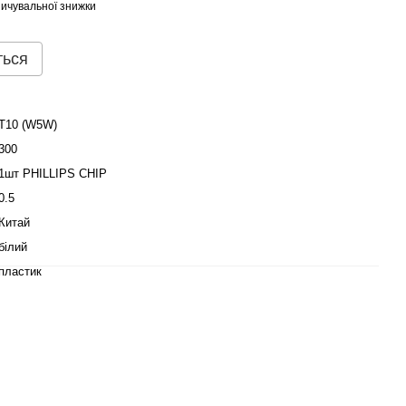
ичувальної знижки
ться
T10 (W5W)
300
1шт PHILLIPS CHIP
0.5
Китай
білий
пластик