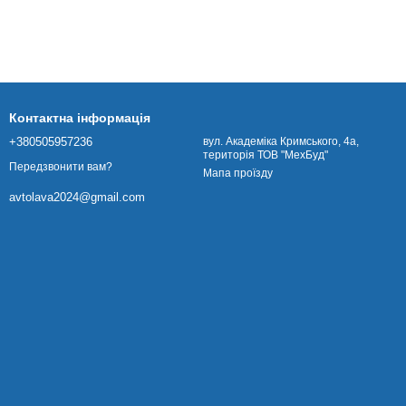
Контактна інформація
+380505957236
вул. Академіка Кримського, 4а,
територія ТОВ "МехБуд"
Передзвонити вам?
Мапа проїзду
avtolava2024@gmail.com