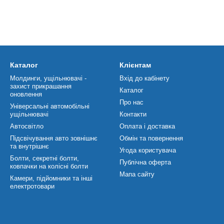
Каталог
Клієнтам
Молдинги, ущільнювачі -
Вхід до кабінету
захист прикрашання
Каталог
оновлення
Про нас
Універсальні автомобільні
ущільнювачі
Контакти
Автосвітло
Оплата і доставка
Підсвічування авто зовнішнє
Обмін та повернення
та внутрішнє
Угода користувача
Болти, секретні болти,
Публічна оферта
ковпачки на колісні болти
Мапа сайту
Камери, підйомники та інші
електротовари