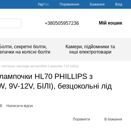
Порівняння
Укр
Рус
Бажання
Вхід
Мій кошик
+380505957236
Болти, секретні болти,
Камери, підйомники та
впачки на колісні болти
інші електротовари
 світлових приладів автомобіля з цоколем Т10 (w5w)
 лампочки HL70 PHILLIPS з
 9V-12V, БІЛІ), безцокольні лід
70
Написати відгук
Порівняти
В бажання