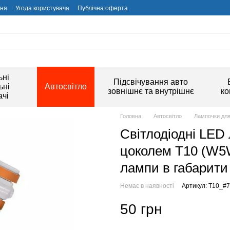
ння
Угода користувача
Публічна оферта
ьні
Підсвічування авто
ьні
Автосвітло
зовнішнє та внутрішнє
ко
чі
Головна
Автосвітло
Лампочки для
Світлодіодні LED
цоколем T10 (W5W,
лампи в габарити
Немає в наявності
Артикул: T10_#
50 грн