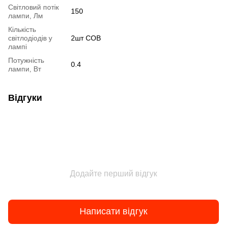
Світловий потік
150
лампи, Лм
Кількість
світлодіодів у
2шт COB
лампі
Потужність
0.4
лампи, Вт
Відгуки
Додайте перший відгук
Написати відгук