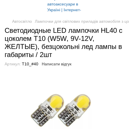
Автосвітло
Лампочки для світлових приладів автомобіля з ц
Светодиодные LED лампочки HL40 с
цоколем T10 (W5W, 9V-12V,
ЖЕЛТЫЕ), безцокольні лед лампы в
габариты / 2шт
Артикул:
T10_#40
Написати відгук