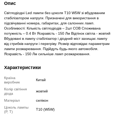
Опис
Світлодіодні Led лампи без цоколя T10 W5W зі вбудованим
стабілізатором напруги. Призначені для використання в
підсвічуванні номера, габаритах, для салонних ламп.
Особливості: Кількість світлодіодів – 2шт COB Споживана
потужність – 0.4 Вт Яскравість - 150 Лм Відтінок світла - жовтий
Вбудовані в лампу стабілізатор і діодний міст захищає лампу
від стрибків напруги і перегріву. Розмір відповідає параметрам
лампи розжарювання. Підійдуть будь-якого автомобіля.
Яскравість - 150 Лм сильніше ламп розжарювання.
Характеристики
Країна
Китай
виробник
Колір світіння
жовтий
діода
Матеріал
силікон
Цоколь лампы
T10 (W5W)
(P, T)