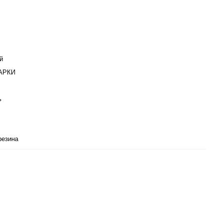
й
АРКИ
ь
езина