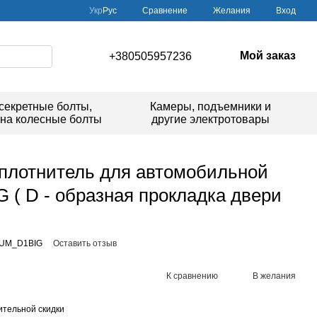
Сравнение
Укр
Рус
Желания
Вход
Мой заказ
+380505957236
секретные болты,
Камеры, подъемники и
 на колесные болты
другие электротовары
плотнитель для автомобильной
G ( D - образная прокладка двери
HUM_D1BIG
Оставить отзыв
К сравнению
В желания
тельной скидки