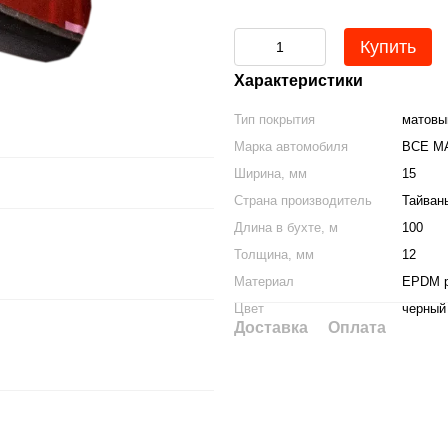
Купить
Характеристики
Тип покрытия
матовы
Марка автомобиля
ВСЕ М
Ширина, мм
15
Страна производитель
Тайван
Длина в бухте, м
100
Толщина, мм
12
Материал
EPDM р
Цвет
черный
Доставка
Оплата