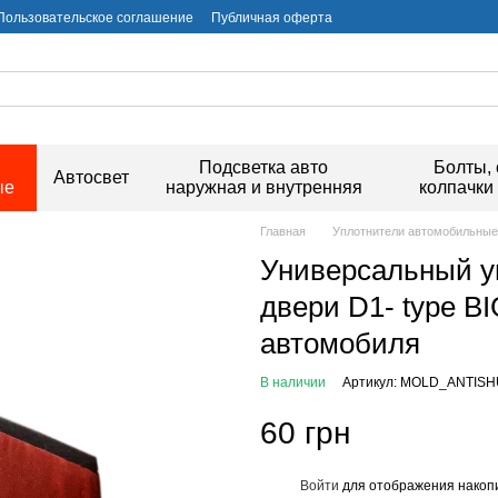
Пользовательское соглашение
Публичная оферта
и
Подсветка авто
Болты, 
Автосвет
ые
наружная и внутренняя
колпачки
Главная
Уплотнители автомобильные
Универсальный у
двери D1- type BI
автомобиля
В наличии
Артикул: MOLD_ANTIS
60 грн
Войти
для отображения накопи
%