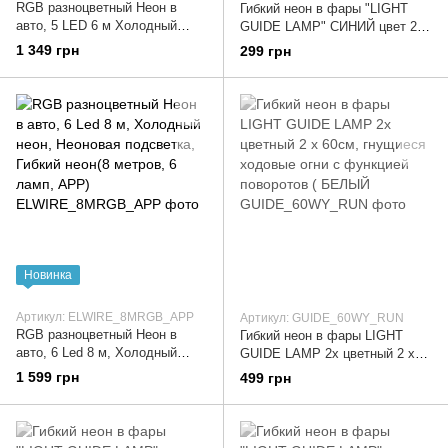
RGB разноцветный Неон в
Гибкий неон в фары "LIGHT
авто, 5 LED 6 м Холодный
GUIDE LAMP" СИНИЙ цвет 2 х
неон, Неоновая подсветка,
60см, неоновый повторитель
1 349 грн
299 грн
Гибкий неон(6 метров, 5 ламп,
поворота, гибкие неоновые
APP)
Новинка
Артикул: ELWIRE_8MRGB_APP
Артикул: GUIDE_60WY_RUN
RGB разноцветный Неон в
Гибкий неон в фары LIGHT
авто, 6 Led 8 м, Холодный
GUIDE LAMP 2х цветный 2 х
неон, Неоновая подсветка,
60см, гнущиеся ходовые огни
1 599 грн
499 грн
Гибкий неон(8 метров, 6 ламп,
с функцией поворотов (
APP)
БЕЛЫЙ