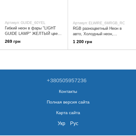
Артикул: GUIDE_60YEL
Артикул: ELWIRE_6MRGB_RC
Гибкий неон в фары "LIGHT
RGB разноцветный Неон в
GUIDE LAMP" ЖЕЛТЫЙ цвет 2
авто, Холодный неон,
х 60см, неоновый повторитель
Неоновая подсветка, Гибкий
269 грн
1 200 грн
поворота, гибкие неоновые
неон (Длинна 6 метров, 5
ламп, ДУ)
+380505957236
Контакты
Полная версия сайта
Карта сайта
Укр
Рус