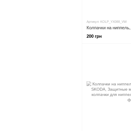
Артикул: KOLP_YX088_VW
200 грн