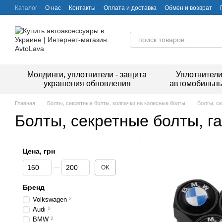
Перейти к основному контенту
Каталог
О нас
Контакты
Оплата и доставка
Обмен и возврат
Молдинги, уплотнители - защита
Уплотнител
украшения обновления
автомобильн
Главная
Болты, секретные болты, колпачки на колесные болты
Болты, се
Болты, секретные болты, г
Цена, грн
От Цена, грн
До Цена, грн
OK
Бренд
Volkswagen
2
Audi
2
BMW
2