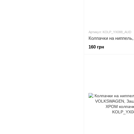
Артикул: KOLP_YX088_AUD
160 грн