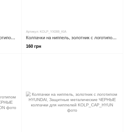
Артикул: KOLP_YX088_KIA
Колпачки на ниппель, золотник с логотипом BMW, Защитные металические ХРОМ колпачки для ниппелей автомобильных
Колпачки на ниппель, золотник с логотипом KIA, Защитные металические ХРОМ колпачки для ниппелей автомобильных
160 грн