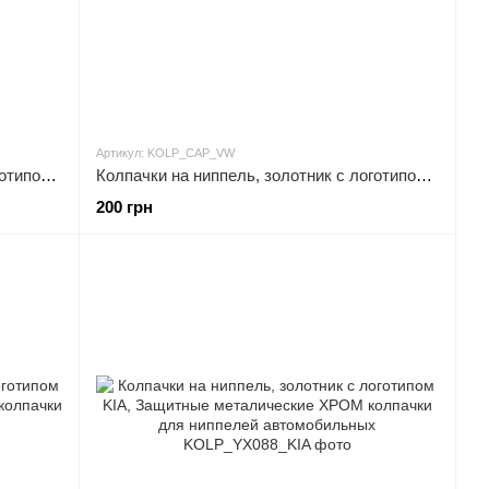
Артикул: KOLP_CAP_VW
Колпачки на ниппель, золотник с логотипом MERCEDES, Защитные металические ЧЕРНЫЕ колпачки для ниппелей
Колпачки на ниппель, золотник с логотипом VOLKSWAGEN, Защитные металические ЧЕРНЫЕ колпачки для ниппелей
200 грн