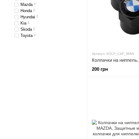
Mazda
2
Honda
2
Hyundai
2
Kia
2
Skoda
2
Toyota
2
Артикул: KOLP_CAP_BMW
200 грн