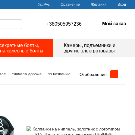
Сравнение
Укр
Рус
Желания
Вход
Мой заказ
+380505957236
секретные болты,
Камеры, подъемники и
 на колесные болты
другие электротовары
вле
сначала дороже
по названию
Отображение: