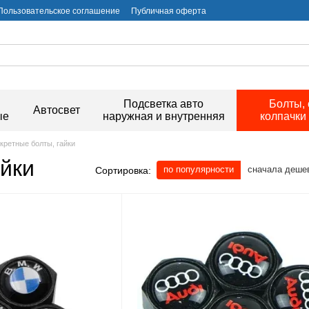
Пользовательское соглашение
Публичная оферта
и
Подсветка авто
Болты, 
Автосвет
ые
наружная и внутренняя
колпачки
кретные болты, гайки
айки
по популярности
сначала деше
Сортировка: