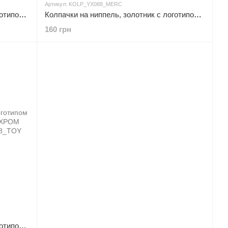
Артикул: KOLP_YX088_MERC
Колпачки на ниппель, золотник с логотипом MAZDA, Защитные металические ХРОМ колпачки для ниппелей
Колпачки на ниппель, золотник с логотипом MERCEDES, Защитные металические ХРОМ колпачки для ниппелей
160 грн
Колпачки на ниппель, золотник с логотипом TOYOTA, Защитные металические ХРОМ колпачки для ниппелей