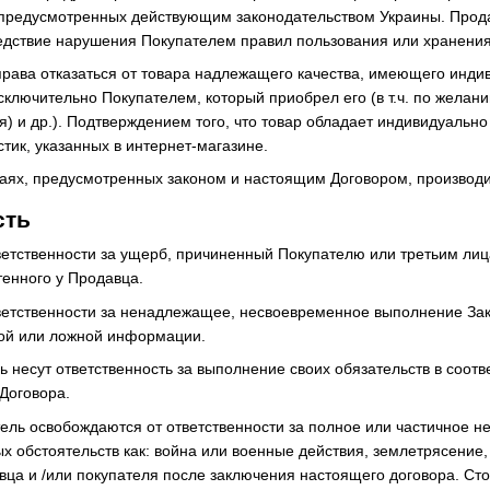
предусмотренных действующим законодательством Украины. Продав
дствие нарушения Покупателем правил пользования или хранения 
 права отказаться от товара надлежащего качества, имеющего инд
сключительно Покупателем, который приобрел его (в т.ч. по желан
я) и др.). Подтверждением того, что товар обладает индивидуаль
стик, указанных в интернет-магазине.
учаях, предусмотренных законом и настоящим Договором, производи
сть
тветственности за ущерб, причиненный Покупателю или третьим ли
енного у Продавца.
тветственности за ненадлежащее, несвоевременное выполнение Зак
ой или ложной информации.
ь несут ответственность за выполнение своих обязательств в соо
Договора.
тель освобождаются от ответственности за полное или частичное н
 обстоятельств как: война или военные действия, землетрясение,
вца и /или покупателя после заключения настоящего договора. Сто