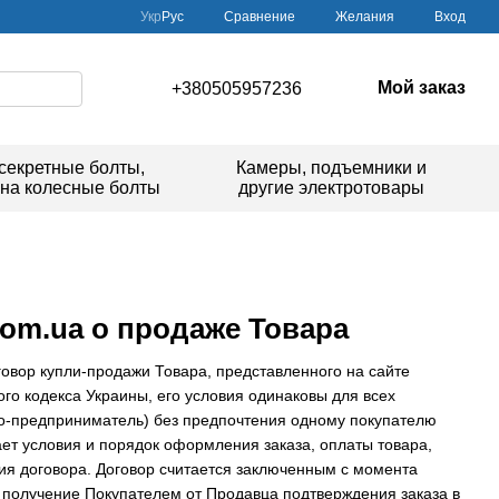
Сравнение
Укр
Рус
Желания
Вход
Мой заказ
+380505957236
секретные болты,
Камеры, подъемники и
 на колесные болты
другие электротовары
com.ua о продаже Товара
вор купли-продажи Товара, представленного на сайте
кого кодекса Украины, его условия одинаковы для всех
цо-предприниматель) без предпочтения одному покупателю
ет условия и порядок оформления заказа, оплаты товара,
овия договора. Договор считается заключенным с момента
 получение Покупателем от Продавца подтверждения заказа в