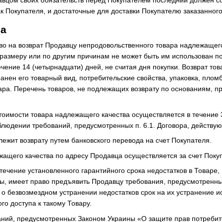
 Покупателя, и достаточные для доставки Покупателю заказанного
ра
аво на возврат Продавцу непродовольственного товара надлежащего
, размеру или по другим причинам не может быть им использован п
чение 14 (четырнадцати) дней, не считая дня покупки. Возврат то
анен его товарный вид, потребительские свойства, упаковка, плом
ара. Перечень товаров, не подлежащих возврату по основаниям, п
стоимости товара надлежащего качества осуществляется в течение 
людении требований, предусмотренных п. 6.1. Договора, действую
лежит возврату путем банковского перевода на счет Покупателя.
ежащего качества по адресу Продавца осуществляется за счет Пок
 течение установленного гарантийного срока недостатков в Товаре,
ы, имеет право предъявить Продавцу требования, предусмотренн
о безвозмездном устранении недостатков срок на их устранение и
о доступа к такому Товару.
аний, предусмотренных Законом Украины «О защите прав потреби