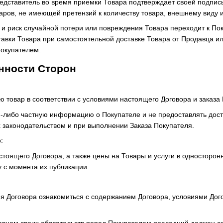
редставитель во время приемки Товара подтверждает своей подпись
аров, не имеющей претензий к количеству товара, внешнему виду и
и и риск случайной потери или повреждения Товара переходит к П
тавки Товара при самостоятельной доставке Товара от Продавца и
Покупателем.
анности Сторон
ю товар в соответствии с условиями настоящего Договора и заказа
ую-либо частную информацию о Покупателе и не предоставлять дос
 законодательством и при выполнении Заказа Покупателя.
:
стоящего Договора, а также цены на Товары и услуги в односторо
у с момента их публикации.
ия Договора ознакомиться с содержанием Договора, условиями До
авцом своих обязательств перед Покупателем последний должен 