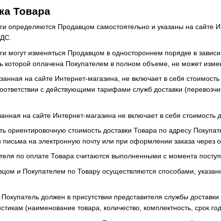
вка Товара
уги определяются Продавцом самостоятельно и указаны на сайте Ин
НДС.
уги могут изменяться Продавцом в одностороннем порядке в завис
ь которой оплачена Покупателем в полном объеме, не может изме
азанная на сайте Интернет-магазина, не включает в себя стоимост
соответствии с действующими тарифами служб доставки (перевозчи
занная на сайте Интернет-магазина не включает в себя стоимость 
ать ориентировочную стоимость доставки Товара по адресу Покуп
и письма на электронную почту или при оформлении заказа через 
ателя по оплате Товара считаются выполненными с момента поступл
вцом и Покупателем по Товару осуществляются способами, указан
а Покупатель должен в присутствии представителя службы доставки
тикам (наименование товара, количество, комплектность, срок год