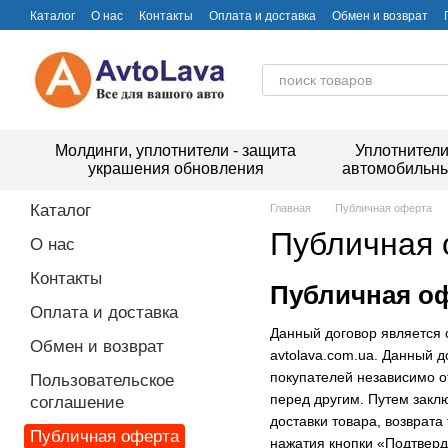
Перейти к основному контенту
Каталог
О нас
Контакты
Оплата и доставка
Обмен и возврат
Молдинги, уплотнители - защита
Уплотнител
украшения обновления
автомобильн
Каталог
Главная
Публичная оферта
Публичная 
О нас
Контакты
Публичная оф
Оплата и доставка
Данный договор является
Обмен и возврат
avtolava.com.ua. Данный д
покупателей независимо о
Пользовательское
перед другим. Путем закл
соглашение
доставки товара, возврата
Публичная оферта
нажатия кнопки «Подтверд