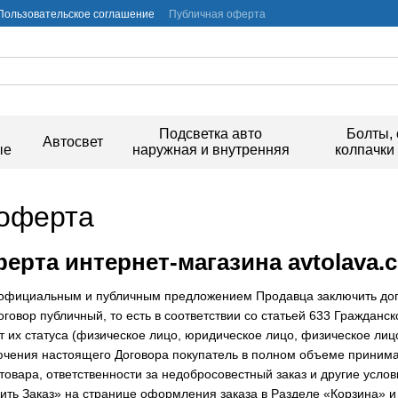
Пользовательское соглашение
Публичная оферта
и
Подсветка авто
Болты, 
Автосвет
ые
наружная и внутренняя
колпачки
оферта
ерта интернет-магазина avtolava.
 официальным и публичным предложением Продавца заключить дого
оговор публичный, то есть в соответствии со статьей 633 Гражданс
т их статуса (физическое лицо, юридическое лицо, физическое ли
ючения настоящего Договора покупатель в полном объеме принима
 товара, ответственности за недобросовестный заказ и другие усл
ить Заказ» на странице оформления заказа в Разделе «Корзина» и