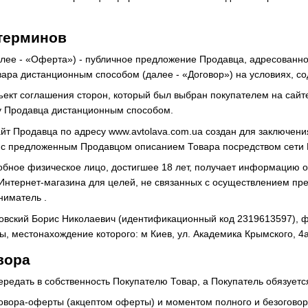
терминов
алее - «Оферта») - публичное предложение Продавца, адресованн
вара дистанционным способом (далее - «Договор») на условиях, 
бъект соглашения сторон, который был выбран покупателем на сайт
у Продавца дистанционным способом.
сайт Продавца по адресу www.avtolava.com.ua создан для заключен
 с предложенным Продавцом описанием Товара посредством сети 
собное физическое лицо, достигшее 18 лет, получает информацию о
Интернет-магазина для целей, не связанных с осуществлением пр
ниматель .
овский Борис Николаевич (идентификационный код 2319613597), ф
ы, местонахождение которого: м Киев, ул. Академика Крымского, 
вора
ередать в собственность Покупателю Товар, а Покупатель обязуетс
говора-оферты (акцептом оферты) и моментом полного и безоговор