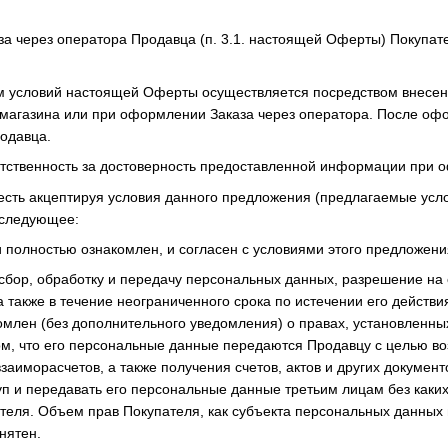
за через оператора Продавца (п. 3.1. настоящей Оферты) Покупате
ем условий настоящей Оферты осуществляется посредством внесе
магазина или при оформлении Заказа через оператора. После оф
родавца.
ветственность за достоверность предоставленной информации при 
о есть акцептируя условия данного предложения (предлагаемые ус
 следующее:
и полностью ознакомлен, и согласен с условиями этого предложени
 сбор, обработку и передачу персональных данных, разрешение на 
а также в течение неограниченного срока по истечении его действи
домлен (без дополнительного уведомления) о правах, установленн
том, что его персональные данные передаются Продавцу с целью в
аиморасчетов, а также получения счетов, актов и других документ
уп и передавать его персональные данные третьим лицам без как
теля. Объем прав Покупателя, как субъекта персональных данных 
нятен.