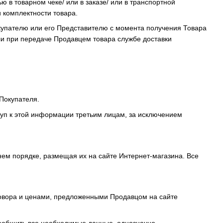
ю в товарном чеке/ или в заказе/ или в транспортной
 комплектности товара.
окупателю или его Представителю с момента получения Товара
ли при передаче Продавцем товара службе доставки
 Покупателя.
туп к этой информации третьим лицам, за исключением
ннем порядке, размещая их на сайте Интернет-магазина. Все
говора и ценами, предложенными Продавцом на сайте
сообщить все необходимые данные, однозначно