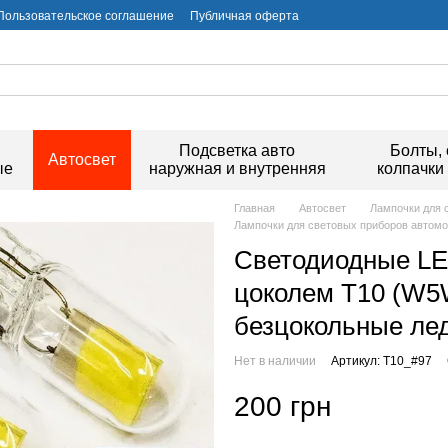
Пользовательское соглашение
Публичная оферта
и
Подсветка авто
Болты, 
Автосвет
ые
наружная и внутренняя
колпачки
Главная
Автосвет
Лампочки для 
Лампочки для световых приборов автомо
Светодиодные LE
цоколем T10 (W5
безцокольные лед
Нет в наличии
Артикул: T10_#97
200 грн