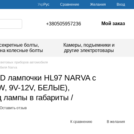
Сравнение
Укр
Рус
Желания
Вход
Мой заказ
+380505957236
секретные болты,
Камеры, подъемники и
 на колесные болты
другие электротовары
световых приборов автомобиля
биля Narva
D лампочки HL97 NARVA с
W, 9V-12V, БЕЛЫЕ),
 лампы в габариты /
Оставить отзыв
К сравнению
В желания