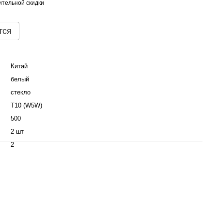
тельной скидки
тся
Китай
белый
стекло
T10 (W5W)
500
2 шт
2