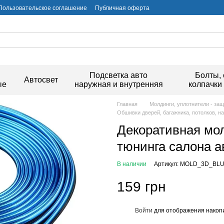
Пользовательское соглашение
Публичная оферта
и
Подсветка авто
Болты, 
Автосвет
ые
наружная и внутренняя
колпачки
Главная
Молдинги, уплотнители - за
Обшивки дверей, багажника, потолков, н
Декоративная мол
тюнинга салона
В наличии
Артикул: MOLD_3D_BL
159 грн
Войти
для отображения накопи
%