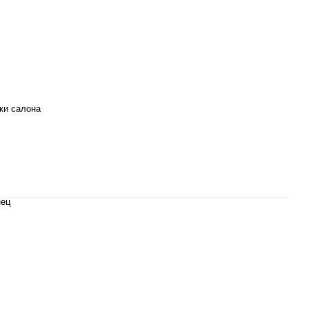
ки салона
нец