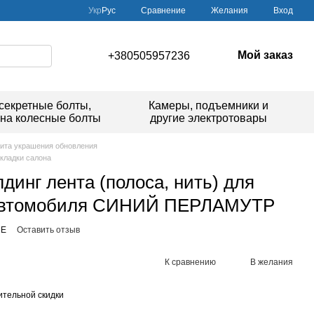
Сравнение
Укр
Рус
Желания
Вход
Мой заказ
+380505957236
секретные болты,
Камеры, подъемники и
 на колесные болты
другие электротовары
щита украшения обновления
акладки салона
динг лента (полоса, нить) для
 автомобиля СИНИЙ ПЕРЛАМУТР
UE
Оставить отзыв
К сравнению
В желания
тельной скидки