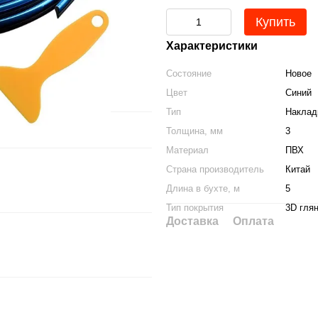
Купить
Характеристики
Состояние
Новое
Цвет
Синий
Тип
Наклад
Толщина, мм
3
Материал
ПВХ
Страна производитель
Китай
Длина в бухте, м
5
Тип покрытия
3D гля
Доставка
Оплата