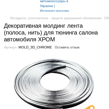
Молдинги, уплотнители - защита украшения обновления
Об
Декоративная молдинг лента
(полоса, нить) для тюнинга салона
автомобиля ХРОМ
Артикул:
MOLD_3D_CHROME
Оставить отзыв