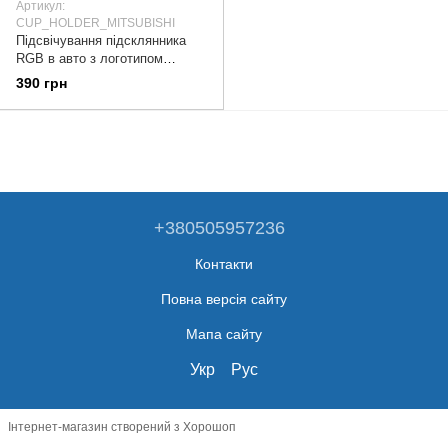
Артикул:
CUP_HOLDER_MITSUBISHI
Підсвічування підсклянника
RGB в авто з логотипом
автомобіля MITSUBISHI (к-кт 2
390 грн
шт.)
+380505957236
Контакти
Повна версія сайту
Мапа сайту
Укр
Рус
Інтернет-магазин створений з Хорошоп