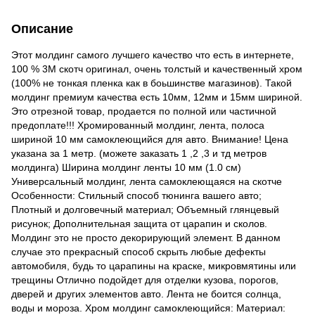
Описание
Этот молдинг самого лучшего качество что есть в интернете,
100 % 3М скотч оригинал, очень толстый и качественный хром
(100% не тонкая пленка как в боьшинстве магазинов). Такой
молдинг премиум качества есть 10мм, 12мм и 15мм шириной.
Это отрезной товар, продается по полной или частичной
предоплате!!! Хромированный молдинг, лента, полоса
шириной 10 мм самоклеющийся для авто. Внимание! Цена
указана за 1 метр. (можете заказать 1 ,2 ,3 и тд метров
молдинга) Ширина молдинг ленты 10 мм (1.0 см)
Универсальный молдинг, лента самоклеющаяся на скотче
Особенности: Стильный способ тюнинга вашего авто;
Плотный и долговечный материал; Объемный глянцевый
рисунок; Дополнительная защита от царапин и сколов.
Молдинг это не просто декорирующий элемент. В данном
случае это прекрасный способ скрыть любые дефекты
автомобиля, будь то царапины на краске, микровмятины или
трещины Отлично подойдет для отделки кузова, порогов,
дверей и других элементов авто. Лента не боится солнца,
воды и мороза. Хром молдинг самоклеющийся: Материал: