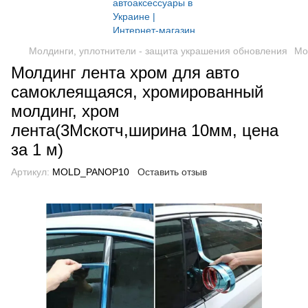
Молдинги, уплотнители - защита украшения обновления
Мо
Молдинг лента хром для авто
самоклеящаяся, хромированный
молдинг, хром
лента(3Мскотч,ширина 10мм, цена
за 1 м)
Артикул:
MOLD_PANOP10
Оставить отзыв