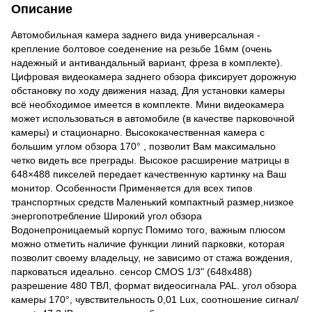
Описание
Автомобильная камера заднего вида универсальная -
крепление болтовое соеденение на резьбе 16мм (очень
надежный и антивандальный вариант, фреза в комплекте).
Цифровая видеокамера заднего обзора фиксирует дорожную
обстановку по ходу движения назад, Для установки камеры
всё необходимое имеется в комплекте. Мини видеокамера
может использоваться в автомобиле (в качестве парковочной
камеры) и стационарно. Высококачественная камера с
большим углом обзора 170° , позволит Вам максимально
четко видеть все преграды. Высокое расширение матрицы в
648×488 пикселей передает качественную картинку на Ваш
монитор. Особенности Применяется для всех типов
транспортных средств Маленький компактный размер,низкое
энергопотребление Широкий угол обзора
Водонепроницаемый корпус Помимо того, важным плюсом
можно отметить наличие функции линий парковки, которая
позволит своему владельцу, не зависимо от стажа вождения,
парковаться идеально. сенсор CMOS 1/3" (648х488)
разрешение 480 ТВЛ, формат видеосигнала PAL. угол обзора
камеры 170°, чувствительность 0,01 Lux, соотношение сигнал/