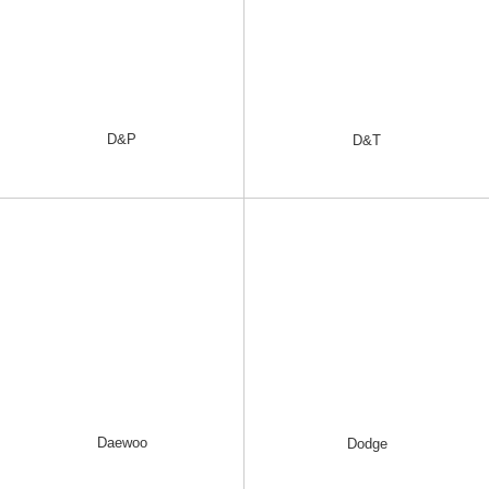
D&P
D&T
Daewoo
Dodge