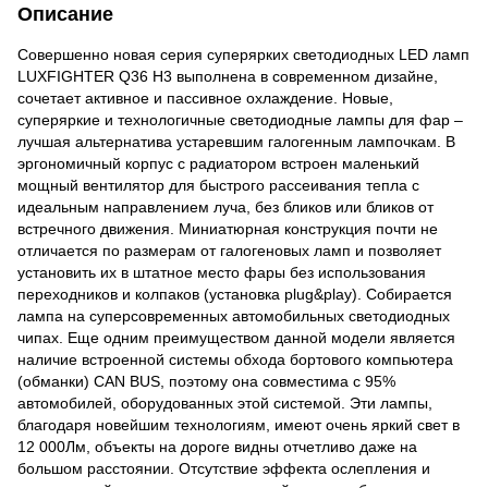
Описание
Совершенно новая серия суперярких светодиодных LED ламп
LUXFIGHTER Q36 H3 выполнена в современном дизайне,
сочетает активное и пассивное охлаждение. Новые,
суперяркие и технологичные светодиодные лампы для фар –
лучшая альтернатива устаревшим галогенным лампочкам. В
эргономичный корпус с радиатором встроен маленький
мощный вентилятор для быстрого рассеивания тепла с
идеальным направлением луча, без бликов или бликов от
встречного движения. Миниатюрная конструкция почти не
отличается по размерам от галогеновых ламп и позволяет
установить их в штатное место фары без использования
переходников и колпаков (установка plug&play). Собирается
лампа на суперсовременных автомобильных светодиодных
чипах. Еще одним преимуществом данной модели является
наличие встроенной системы обхода бортового компьютера
(обманки) CAN BUS, поэтому она совместима с 95%
автомобилей, оборудованных этой системой. Эти лампы,
благодаря новейшим технологиям, имеют очень яркий свет в
12 000Лм, объекты на дороге видны отчетливо даже на
большом расстоянии. Отсутствие эффекта ослепления и