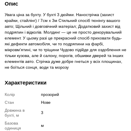
Опис
Увага ціна за бухту. У бухті 3 дюйми. Нанострічка (захист
крайки, стайлінг) / 7см х 3м Стильний спосіб тюнінгу вашого
авто; Щільний і довговічний матеріал; Додатковий захист від
подряпин і відколів. Молдинг — це не просто декорувальний
елемент. У цьому разі це прекрасний спосіб приховати будь-
які дефекти автомобіля, чи то подряпини на фарбі,
мікровм'ятині, чи то тріщини Чудово підійде для оздоблення не
тільки кузова, але й салону, порогів, обшивки дверей та інших
елементів авто. Стрічка дуже добре гнеться у всіх площинах,
не боїться сонця, води та морозу
Характеристики
Колір
прозорий
Стан
Нове
Довжина в
3
бухті, м
Базова
м
одиниця