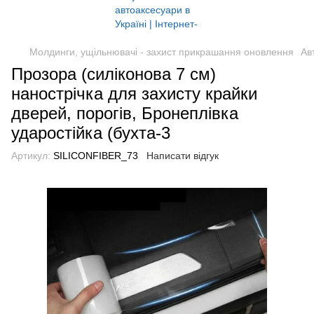
Молдинги, ущільнювачі - захист прикрашання оновлення
Ав
Прозора (силіконова 7 см)
нанострічка для захисту крайки
дверей, порогів, Бронеплівка
ударостійка (бухта-3
Артикул:
SILICONFIBER_73
Написати відгук