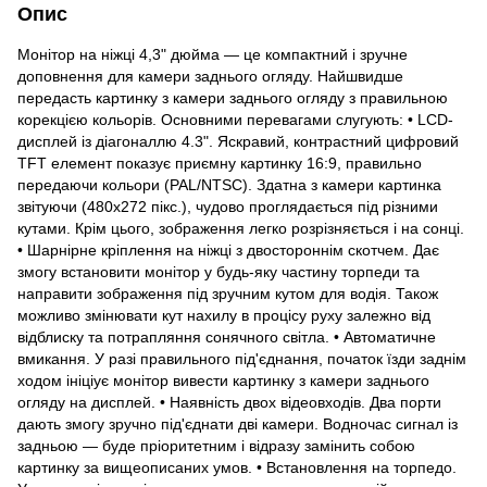
Опис
Монітор на ніжці 4,3" дюйма — це компактний і зручне
доповнення для камери заднього огляду. Найшвидше
передасть картинку з камери заднього огляду з правильною
корекцією кольорів. Основними перевагами слугують: • LCD-
дисплей із діагоналлю 4.3". Яскравий, контрастний цифровий
TFT елемент показує приємну картинку 16:9, правильно
передаючи кольори (PAL/NTSC). Здатна з камери картинка
звітуючи (480x272 пікс.), чудово проглядається під різними
кутами. Крім цього, зображення легко розрізняється і на сонці.
• Шарнірне кріплення на ніжці з двостороннім скотчем. Дає
змогу встановити монітор у будь-яку частину торпеди та
направити зображення під зручним кутом для водія. Також
можливо змінювати кут нахилу в процісу руху залежно від
відблиску та потрапляння сонячного світла. • Автоматичне
вмикання. У разі правильного під'єднання, початок їзди заднім
ходом ініціує монітор вивести картинку з камери заднього
огляду на дисплей. • Наявність двох відеовходів. Два порти
дають змогу зручно під'єднати дві камери. Водночас сигнал із
задньою — буде пріоритетним і відразу замінить собою
картинку за вищеописаних умов. • Встановлення на торпедо.