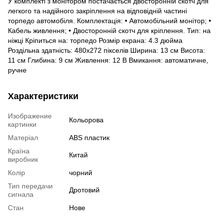
У комплекті з монітором постачається двосторонній скотч для
легкого та надійного закріплення на відповідній частині
торпедо автомобіля. Комплектація: • Автомобільний монітор; •
Кабель живлення; • Двосторонній скотч для кріплення. Тип: на
ніжці Кріпиться на: торпедо Розмір екрана: 4.3 дюйма
Роздільна здатність: 480х272 пікселів Ширина: 13 см Висота:
11 см Глибина: 9 см Живлення: 12 В Вмикання: автоматичне,
ручне
Характеристики
Изображение
Кольорова
картинки
Матеріал
ABS пластик
Країна
Китай
виробник
Колір
чорний
Тип передачи
Дротовий
сигнала
Стан
Нове