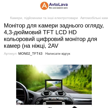
Камери, підйомники та інші електротовари
Автомобільні кам
Монітор для камери заднього огляду,
4,3-дюймовий TFT LCD HD
кольоровий цифровий монітор для
камер (на ніжці, 2AV
Артикул:
MON02_TFT43
Написати відгук