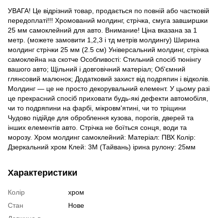
УВАГА! Це відрізний товар, продається по повній або частковій
передоплаті!!! Хромований молдинг, стрічка, смуга завширшки
25 мм самоклейний для авто. Внимание! Ціна вказана за 1
метр. (можете замовити 1,2,3 і тд метрів молдингу) Ширина
молдинг стрічки 25 мм (2.5 см) Універсальний молдинг, стрічка
самоклейна на скотче Особливості: Стильний спосіб тюнінгу
вашого авто; Щільний і довговічний матеріал; Об'ємний
глянсовий малюнок; Додатковий захист від подряпин і відколів.
Молдинг — це не просто декорувальний елемент. У цьому разі
це прекрасний спосіб приховати будь-які дефекти автомобіля,
чи то подряпини на фарбі, мікровм'ятині, чи то тріщини
Чудово підійде для оброблення кузова, порогів, дверей та
інших елементів авто. Стрічка не боїться сонця, води та
морозу. Хром молдинг самоклейний: Матеріал: ПВХ Колір:
Дзеркальний хром Клей: 3М (Тайвань) ірина рулону: 25мм
Характеристики
Колір
хром
Стан
Нове