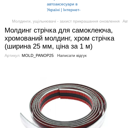
Молдинги, ущільнювачі - захист прикрашання оновлення
Ав
Молдинг стрічка для самоклеюча,
хромований молдинг, хром стрічка
(ширина 25 мм, ціна за 1 м)
Артикул:
MOLD_PANOP25
Написати відгук