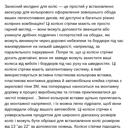
Захисний молдинг для коліс — це простий у встановленні
аксесуар для кольорового оформлення зовнішнього обода
ваших легкосплавних дисків, які доступні в багатьох різних
колірних комбінаціях! Ці колісні стрічки мають не просто
гарний вигляд — вони можуть допомогти зменшити або
уникнути дрібних подряпин і потертостей на ободах, які
можуть виникнути через дорожні небезпеки та бордюри під час
маневрування на низькій швидкості, наприклад, за
паралельного паркування. Попри те, що ці колісні стрічки
досить довговічні, вони не завжди можуть захистити ваші
колеса від вибоїн і бордюрів під час руху на швидкостях. Ці
колісні стрічки мають запатентовану систему, в якій
використовується вставна пластикова кольорова вставка,
пластикова монтажна доріжка й автомобільна клейка стрічка з
акрилової піни 3M, яка попередньо наноситься на монтажну
доріжку в процесі виробництва та готова приклеюватися до
чистої поверхні. , Змінні кольорові вставки щільно прилягають
до монтажної напрямної, і їх можна легко підрізати, щоб вони
відповідали ободу вашого автомобіля. Ці колісні стрічки є
універсальним продуктом для широкого діапазону розмірів
коліс і можуть бути обрізані для встановлення коліс розміром
від 13 "до 22" за допомогою ножиць. Колісні стрічки підходять