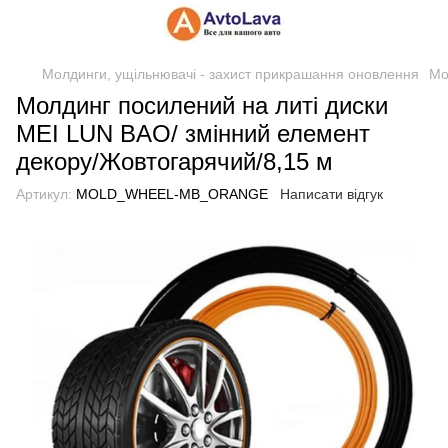
Молдинги, ущільнювачі - захист прикрашання оновлення
Мо
Молдинг посилений на литі диски
MEI LUN BAO/ змінний елемент
декору/Жовтогарячий/8,15 м
Артикул:
MOLD_WHEEL-MB_ORANGE
Написати відгук