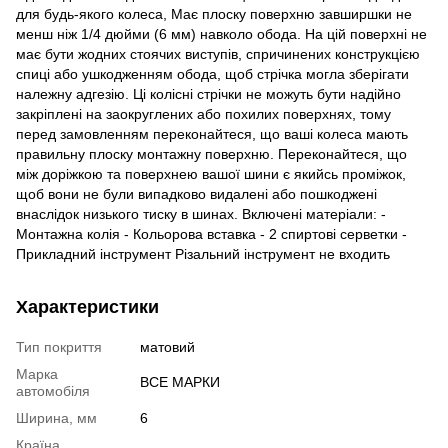
для будь-якого колеса, Має плоску поверхню завширшки не
менш ніж 1/4 дюйми (6 мм) навколо обода. На цій поверхні не
має бути жодних стоячих виступів, спричинених конструкцією
спиці або ушкодженням обода, щоб стрічка могла зберігати
належну адгезію. Ці колісні стрічки не можуть бути надійно
закріплені на заокруглених або похилих поверхнях, тому
перед замовленням переконайтеся, що ваші колеса мають
правильну плоску монтажну поверхню. Переконайтеся, що
між доріжкою та поверхнею вашої шини є якийсь проміжок,
щоб вони не були випадково видалені або пошкоджені
внаслідок низького тиску в шинах. Включені матеріали: -
Монтажна колія - Кольорова вставка - 2 спиртові серветки -
Прикладний інструмент Різальний інструмент не входить
Характеристики
Тип покриття
матовий
Марка
ВСЕ МАРКИ
автомобіля
Ширина, мм
6
Країна