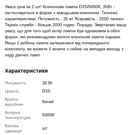
Увага ціна за 2 шт! Ксенонова лампа D3S/5000К, 35Вт -
застосовується в фарах з заводським ксеноном. Технічні
характеристики: Потужність - 35 вт Яскравість - 3200 люмен
Термін служби - більше 2000 годин. Порада: Звертаємо вашу
увагу, що для того щоб колір лампи був однаковим в обох
фарах, ми рекомендуємо міняти ксенонові лампи парами.
Якщо 1 робоча лампа залишилася від попереднього
комплекту, ви можете її возити з собою на випадок виходу з
ладу діючих ламп.
Характеристики
Потужність
35 Вт
Цоколь
D3S
Країна
Китай
виробник
Колірна
5000K
температура
Базова
шт
одиниця