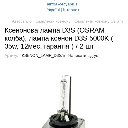
Автосвітло
Комплекти ксенону
Комплекти ксенону Osram
Ксенонова лампа D3S (OSRAM
колба), лампа ксенон D3S 5000K (
35w, 12мес. гарантія ) / 2 шт
Артикул:
KSENON_LAMP_D3S/5
Написати відгук