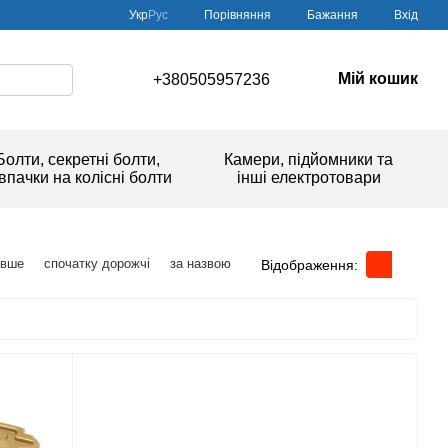
Порівняння
Укр
Рус
Бажання
Вхід
Мій кошик
+380505957236
Болти, секретні болти,
Камери, підйомники та
впачки на колісні болти
інші електротовари
евше
спочатку дорожчі
за назвою
Відображення: