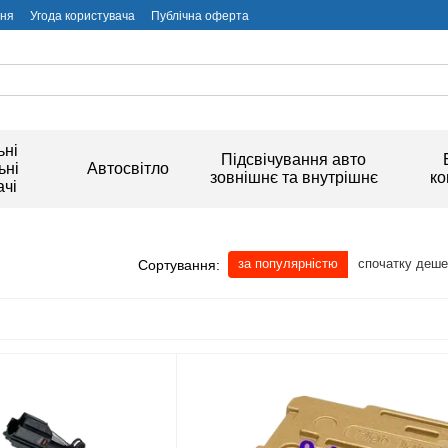
ння
Угода користувача
Публічна оферта
ьні
Підсвічування авто
ьні
Автосвітло
зовнішнє та внутрішнє
ко
чі
за популярністю
спочатку деш
Сортування: