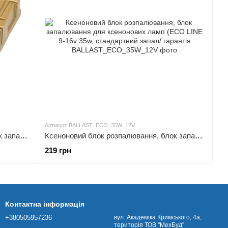
Артикул: BALLAST_ECO_35W_12V
Ксеноновий блок розпалювання, блок запалювання для ксенонових ламп (PREMIUM CAN BUS AC 9-16v 55w, швидке розпалювання/
Ксеноновий блок розпалювання, блок запалювання для ксенонових ламп (ECO LINE 9-16v 35w, стандартний запал/ гарантія
219 грн
Контактна інформація
+380505957236
вул. Академіка Кримського, 4а,
територія ТОВ "МехБуд"