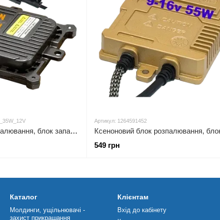
M_35W_12V
Артикул: 1264591452
Ксеноновий блок розпалювання, блок запалювання для ксенонових ламп (PREMIUM DC 9-16v 35w, швидке розпалювання/ гарантія
549 грн
Каталог
Клієнтам
Молдинги, ущільнювачі -
Вхід до кабінету
захист прикрашання