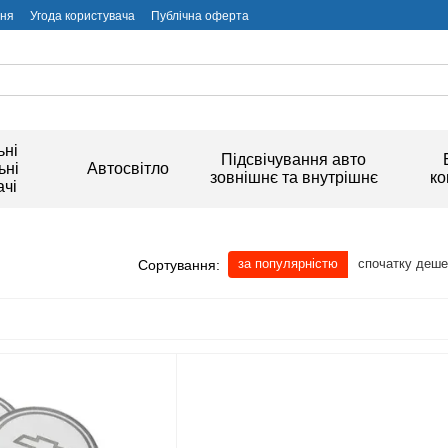
ння
Угода користувача
Публічна оферта
ьні
Підсвічування авто
ьні
Автосвітло
зовнішнє та внутрішнє
ко
чі
за популярністю
спочатку деш
Сортування: