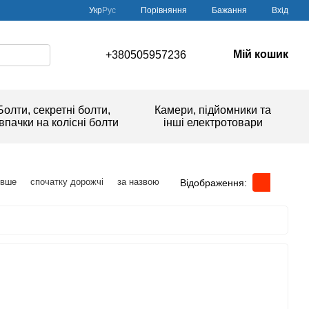
Порівняння
Укр
Рус
Бажання
Вхід
Мій кошик
+380505957236
Болти, секретні болти,
Камери, підйомники та
впачки на колісні болти
інші електротовари
евше
спочатку дорожчі
за назвою
Відображення: