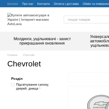
Перейти до основного контенту
Каталог
Про нас
Контакти
Оплата і доставка
Обмін та поверне
Універсал
Молдинги, ущільнювачі - захист
автомобіл
прикрашання оновлення
ущільнюва
Головна
Chevrolet
Chevrolet
Розділ
Підсвічування салону,
дверей, днища
1