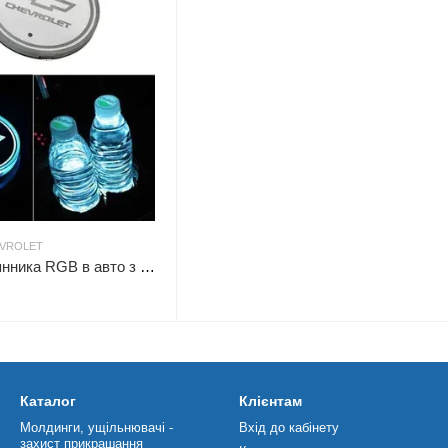
EVROLET
Підсвічування підсклянника RGB в авто з логотипом автомобіля CHEVROLET(к-кт 2 шт.)
Каталог
Клієнтам
Молдинги, ущільнювачі -
Вхід до кабінету
захист прикрашання