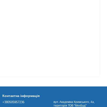
Контактна інформація
+380505957236
вул. Академіка Кримського, 4а,
територія ТОВ "МехБуд"