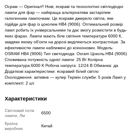
Осрам — Оригінал!! Нові, яскраві та технологічні світлодіодні
лампи для фар — найкраща альтернатива застарілим
галогенним лампочкам. Це яскраве джерело світла, яке
підійде для фар із цоколем HB4 (9006). Оптимальний розмір
ламп робить їх універсальними та дає змогу розмістити в будь-
яких фарах. Лампи мають біле світіння температури 6000 К,
завдяки якому об'єкти на дорозі виділяються контрастніше. За
ефективністю лампи наближені до ксенонових. Модель:
OSRAM HB4 (9006) Тип светодиода: Osram Цоколь:HB4 (9006)
Споживана потужність однієї лампи: 25 Вт Колірна
температура:6000 K Робоча напруга: 12/24 В Обманка: да
Додаткові характеристики: яскравий білий світло
Охолодження: активне — кулер Термін служби: 5 років Ламп у
комплекті: 2 шт.
Характеристики
Світловий потік
6500
лампи, Лм
Країна
Китай
виробник