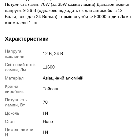
Потужність ламп: 70W (за 35W кожна лампа) Діапазон вхідної
напруги: 9-36 В (однаково підходить як для автомобілів 12
Вольт, так і для 24 Вольта) Термін служби: > 50000 годин Ламп
в комплекті:1 шт.
Характеристики
Напруга
12 В, 24 В
живлення
Світловий потік
11600
лампи, Лм
Матеріал
Авіаційний алюміній
Країна
Тайвань
виробник
Потужність
70
лампи, Вт
Цоколь
H4
Стан
Нове
Цоколь лампи
H4
H