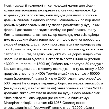
Нові, яскраві й технологічні світлодіодні лампи для фар -
краща альтернатива застарілим галогенних лампочок. Це
яскравий джерело світла, який підійде для ламп з ближнім і
дальнім світлом в одному корпусі. Мінімальний розмір ламп
робить їх універсальними і дозволяє розмістити у будь-яких
фарах і дозволяє проводити заміну, не розбираючи фару.
Лампа влаштована так, що кулер охолоджуючи світлодіоди
дме всередину фари тепле повітря, що є велика перевага в
зимовий період, фара трохи прогрівається і не намерзає лід і
сніг. Ці лампи завдяки новітнім технологіям маю дуже яскраве
світло в 11600Лм, завдяки чому об'єкти на дорозі видно чітко
навіть на великій відстані. Яскравість света11600Lm (ксенон
~3000Lm, галоген ~ 1500Lm) Робоча температура 80 градусів
Цельсія завдяки ефективному охолодженню (у галогену > 300
градусів, у ксенону > 400) Термін служби не менше > 50000
годин (ксенонової лампи близько 2500 годин, галогенової до
500 годин) Не створює перешкод бортової мережі автомобіля
(на відміну від ксенонових ламп) Універсальне напруга 9-36В
дозволяє використовувати лампи на будь-якому автомобілі!
Чітка світло-тіньова кордон (не сліпить на близькому).
Матеріал: авіаційний алюміній 6063 Охолодження:
високошвидкісний "розумний" вентилятор (12000 об/хв.)