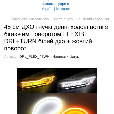
Підсвічування авто зовнішнє та внутрішнє
Денні ходові вогні
45 см ДХО гнучкі денні ходові вогні з
бігаючим поворотом FLEXIBL
DRL+TURN білий дхо + жовтий
поворот
Артикул:
DRL_FLEX_45WH
Написати відгук