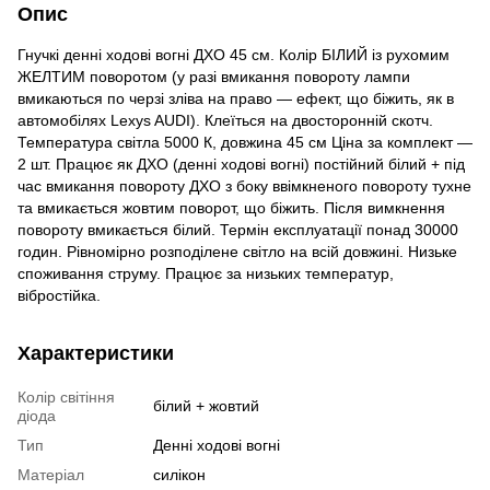
Опис
Гнучкі денні ходові вогні ДХО 45 см. Колір БІЛИЙ із рухомим
ЖЕЛТИМ поворотом (у разі вмикання повороту лампи
вмикаються по черзі зліва на право — ефект, що біжить, як в
автомобілях Lexys AUDI). Клеїться на двосторонній скотч.
Температура світла 5000 К, довжина 45 см Ціна за комплект —
2 шт. Працює як ДХО (денні ходові вогні) постійний білий + під
час вмикання повороту ДХО з боку ввімкненого повороту тухне
та вмикається жовтим поворот, що біжить. Після вимкнення
повороту вмикається білий. Термін експлуатації понад 30000
годин. Рівномірно розподілене світло на всій довжині. Низьке
споживання струму. Працює за низьких температур,
вібростійка.
Характеристики
Колір світіння
білий + жовтий
діода
Тип
Денні ходові вогні
Матеріал
силікон