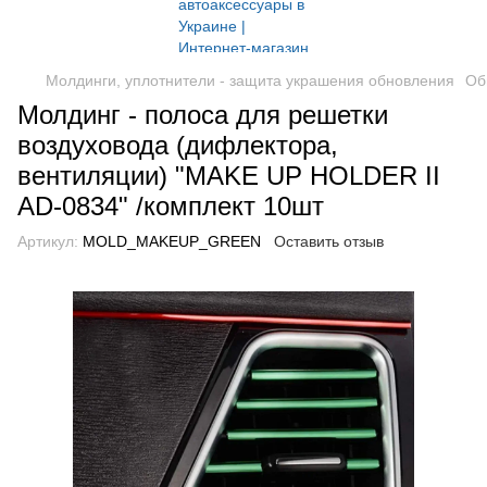
Молдинги, уплотнители - защита украшения обновления
Об
Молдинг - полоса для решетки
воздуховода (дифлектора,
вентиляции) "MAKE UP HOLDER II
AD-0834" /комплект 10шт
Артикул:
MOLD_MAKEUP_GREEN
Оставить отзыв